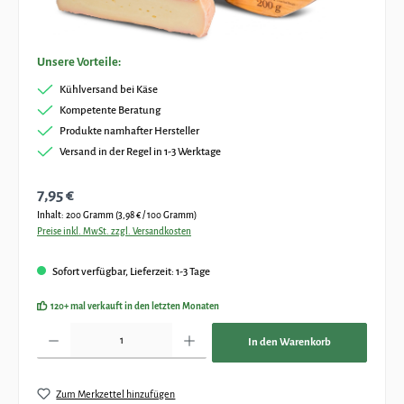
Unsere Vorteile:
Kühlversand bei Käse
Kompetente Beratung
Produkte namhafter Hersteller
Versand in der Regel in 1-3 Werktage
Regulärer Preis:
7,95 €
Inhalt:
200 Gramm
(3,98 € / 100 Gramm)
Preise inkl. MwSt. zzgl. Versandkosten
Sofort verfügbar, Lieferzeit: 1-3 Tage
120+ mal verkauft in den letzten Monaten
Produkt Anzahl: Gib den gewünschten Wert ein oder benutze die Schaltflächen um die Anz
In den Warenkorb
Zum Merkzettel hinzufügen