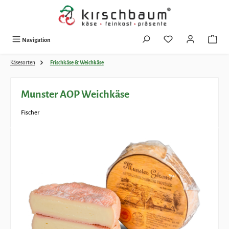
Zum Hauptinhalt springen
Navigation
Käsesorten
Frischkäse & Weichkäse
Munster AOP Weichkäse
Fischer
Bildergalerie überspringen