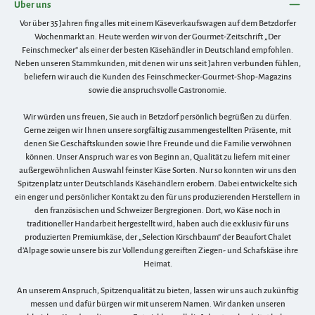
Über uns
Vor über 35 Jahren fing alles mit einem Käseverkaufswagen auf dem Betzdorfer
Wochenmarkt an. Heute werden wir von der Gourmet-Zeitschrift „Der
Feinschmecker“ als einer der besten Käsehändler in Deutschland empfohlen.
Neben unseren Stammkunden, mit denen wir uns seit Jahren verbunden fühlen,
beliefern wir auch die Kunden des Feinschmecker-Gourmet-Shop-Magazins
sowie die anspruchsvolle Gastronomie.
Wir würden uns freuen, Sie auch in Betzdorf persönlich begrüßen zu dürfen.
Gerne zeigen wir Ihnen unsere sorgfältig zusammengestellten Präsente, mit
denen Sie Geschäftskunden sowie Ihre Freunde und die Familie verwöhnen
können. Unser Anspruch war es von Beginn an, Qualität zu liefern mit einer
außergewöhnlichen Auswahl feinster Käse Sorten. Nur so konnten wir uns den
Spitzenplatz unter Deutschlands Käsehändlern erobern. Dabei entwickelte sich
ein enger und persönlicher Kontakt zu den für uns produzierenden Herstellern in
den französischen und Schweizer Bergregionen. Dort, wo Käse noch in
traditioneller Handarbeit hergestellt wird, haben auch die exklusiv für uns
produzierten Premiumkäse, der „Selection Kirschbaum“ der Beaufort Chalet
d’Alpage sowie unsere bis zur Vollendung gereiften Ziegen- und Schafskäse ihre
Heimat.
An unserem Anspruch, Spitzenqualität zu bieten, lassen wir uns auch zukünftig
messen und dafür bürgen wir mit unserem Namen. Wir danken unseren