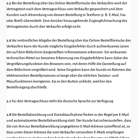
2.5
Bei der Bestellung über das Online-Bestellformular des Verkäufers wird der
Vertragstext nach dem Vertragsschluss vom Verkäufer gespeichert und dem
Kunden nach Absendung von dessen Bestellung in Textform (z. B. E-Mail, Fax
oder Brief) übermittelt. Eine darüber hinausgehende Zugänglichmachung des
Vertragstextes durch den Verkäufer erfolgt nicht.
2.6
Vor verbindlicher Abgabe der Bestellung über das Online-Bestellformular des
Verkäufers kann der Kunde mögliche Eingabefehler durch aufmerksames Lesen
der auf dem Bildschirm dargestellten Informationen erkennen. Ein wirksames
technisches Mittel zur besseren Erkennung von Eingabefehlern kann dabei die
Vergrößerungsfunktion des Browsers sein, mit deren Hilfe die Darstellung auf
dem Bildschirm vergrößert wird. Seine Eingaben kann der Kunde im Rahmen des
elektronischen Bestellprozesses so lange über die üblichen Tastatur- und
Mausfunktionen korrigieren, bis er den Button anklickt, welcher den
Bestellvorgang abschließt.
2.7
Für den Vertragsschluss steht die deutsche Sprache zur Verfügung.
2.8
Die Bestellabwicklung und Kontaktaufnahme finden in der Regel per E-Mail
und automatisierter Bestellabwicklung statt. Der Kunde hat sicherzustellen, dass
die von ihm zur Bestellabwicklung angegebene E-Mail-Adresse zutreffend ist, so
dass unter dieser Adresse die vom Verkäufer versandten E-Mails empfangen