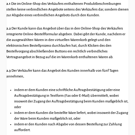
2.1
Die im Online-Shop des Verkäufers enthaltenen Produktbeschreibungen
stellen keine verbindlichen Angebote seitens des Verkäufers dar, sondern dienen
zur Abgabe eines verbindlichen Angebots durch den Kunden.
2.2
Der Kunde kann das Angebot über das in den Online-Shop des Verkäufers
integrierte Online-Bestellformular abgeben. Dabei gibt der Kunde, nachdem er
die ausgewählten Waren in den virtuellen Warenkorb gelegt und den
elektronischen Bestellprozess durchlaufen hat, durch Klicken des den
Bestellvorgang abschließenden Buttons ein rechtlich verbindliches
Vertragsangebot in Bezug auf die im Warenkorb enthaltenen Waren ab.
2.3
Der Verkäufer kann das Angebot des Kunden innerhalb von fünf Tagen
annehmen,
indem er dem Kunden eine schriftliche Auftragsbestätigung oder eine
Auftragsbestätigung in Textform (Fax oder E-Mail) übermittelt, wobei
insoweit der Zugang der Auftragsbestätigung beim Kunden maßgeblich ist,
oder
indem er dem Kunden die bestellte Ware liefert, wobei insoweit der Zugang
der Ware beim Kunden maßgeblich ist, oder
indem er den Kunden nach Abgabe von dessen Bestellung zur Zahlung
auffordert.