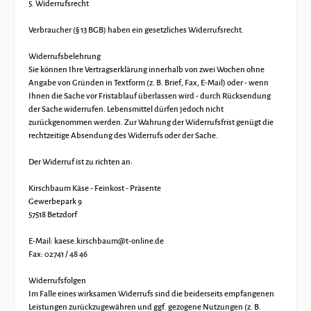
5. Widerrufsrecht
Verbraucher (§ 13 BGB) haben ein gesetzliches Widerrufsrecht.
Widerrufsbelehrung
Sie können Ihre Vertragserklärung innerhalb von zwei Wochen ohne
Angabe von Gründen in Textform (z. B. Brief, Fax, E-Mail) oder - wenn
Ihnen die Sache vor Fristablauf überlassen wird - durch Rücksendung
der Sache widerrufen. Lebensmittel dürfen jedoch nicht
zurückgenommen werden. Zur Wahrung der Widerrufsfrist genügt die
rechtzeitige Absendung des Widerrufs oder der Sache.
Der Widerruf ist zu richten an:
Kirschbaum Käse - Feinkost - Präsente
Gewerbepark 9
57518 Betzdorf
E-Mail: kaese.kirschbaum@t-online.de
Fax: 02741 / 48 46
Widerrufsfolgen
Im Falle eines wirksamen Widerrufs sind die beiderseits empfangenen
Leistungen zurückzugewähren und ggf. gezogene Nutzungen (z. B.