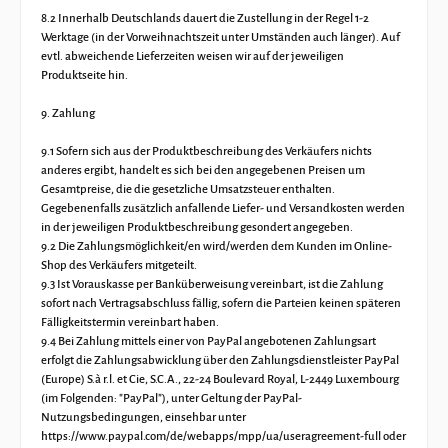
8.2 Innerhalb Deutschlands dauert die Zustellung in der Regel 1-2
Werktage (in der Vorweihnachtszeit unter Umständen auch länger). Auf
evtl. abweichende Lieferzeiten weisen wir auf der jeweiligen
Produktseite hin.
9. Zahlung
9.1 Sofern sich aus der Produktbeschreibung des Verkäufers nichts
anderes ergibt, handelt es sich bei den angegebenen Preisen um
Gesamtpreise, die die gesetzliche Umsatzsteuer enthalten.
Gegebenenfalls zusätzlich anfallende Liefer- und Versandkosten werden
in der jeweiligen Produktbeschreibung gesondert angegeben.
9.2 Die Zahlungsmöglichkeit/en wird/werden dem Kunden im Online-
Shop des Verkäufers mitgeteilt.
9.3 Ist Vorauskasse per Banküberweisung vereinbart, ist die Zahlung
sofort nach Vertragsabschluss fällig, sofern die Parteien keinen späteren
Fälligkeitstermin vereinbart haben.
9.4 Bei Zahlung mittels einer von PayPal angebotenen Zahlungsart
erfolgt die Zahlungsabwicklung über den Zahlungsdienstleister PayPal
(Europe) S.à r.l. et Cie, S.C.A., 22-24 Boulevard Royal, L-2449 Luxembourg
(im Folgenden: "PayPal"), unter Geltung der PayPal-
Nutzungsbedingungen, einsehbar unter
https://www.paypal.com/de/webapps/mpp/ua/useragreement-full oder