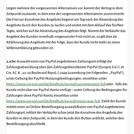
Liegen mehrere der vorgenannten Alternativen vor, kommt der Vertrag in dem
Zeitpunkt zustande, in dem eine der vorgenannten Alternativen zuerst eintritt.
Die Frist zur Annahme des Angebots beginnt am Tag nach der Absendung des
Angebots durch den Kunden zu laufen und endet mit dem Ablauf des fünften
Tages, welcher auf die Absendung des Angebots folgt. Nimmt der Verkäufer das
Angebot des Kunden innerhalb vorgenannter Frist nicht an, so gilt dies als
Ablehnung des Angebots mit der Folge, dass der Kunde nicht mehr an seine
Willenserklärung gebunden ist.
2.4
Bei Auswahl einer von PayPal angebotenen Zahlungsart erfolgt die
Zahlungsabwicklung über den Zahlungsdienstleister PayPal (Europe) S.à r.l. et
Cie, S.C.A., 22-24 Boulevard Royal, L-2449 Luxemburg (im Folgenden: „PayPal“),
unter Geltung der PayPal-Nutzungsbedingungen, einsehbar unter
https://www.paypal.com/de/legalhub/paypal/useragreement-full
oder - falls der
Kunde nicht über ein PayPal-Konto verfügt – unter Geltung der Bedingungen für
Zahlungen ohne PayPal-Konto, einsehbar unter
https://www.paypal.com/de/legalhub/paypal/privacywax-full
. Zahlt der Kunde
mittels einer im Online-Bestellvorgang auswählbaren von PayPal angebotenen
Zahlungsart, erklärt der Verkäufer schon jetzt die Annahme des Angebots des
Kunden in dem Zeitpunkt, in dem der Kunde den Button anklickt, welcher den
Bestellvorgang abschließt.