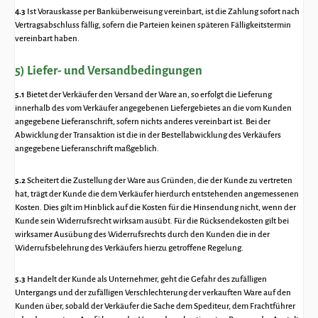
4.3
Ist Vorauskasse per Banküberweisung vereinbart, ist die Zahlung sofort nach
Vertragsabschluss fällig, sofern die Parteien keinen späteren Fälligkeitstermin
vereinbart haben.
5) Liefer- und Versandbedingungen
5.1
Bietet der Verkäufer den Versand der Ware an, so erfolgt die Lieferung
innerhalb des vom Verkäufer angegebenen Liefergebietes an die vom Kunden
angegebene Lieferanschrift, sofern nichts anderes vereinbart ist. Bei der
Abwicklung der Transaktion ist die in der Bestellabwicklung des Verkäufers
angegebene Lieferanschrift maßgeblich.
5.2
Scheitert die Zustellung der Ware aus Gründen, die der Kunde zu vertreten
hat, trägt der Kunde die dem Verkäufer hierdurch entstehenden angemessenen
Kosten. Dies gilt im Hinblick auf die Kosten für die Hinsendung nicht, wenn der
Kunde sein Widerrufsrecht wirksam ausübt. Für die Rücksendekosten gilt bei
wirksamer Ausübung des Widerrufsrechts durch den Kunden die in der
Widerrufsbelehrung des Verkäufers hierzu getroffene Regelung.
5.3
Handelt der Kunde als Unternehmer, geht die Gefahr des zufälligen
Untergangs und der zufälligen Verschlechterung der verkauften Ware auf den
Kunden über, sobald der Verkäufer die Sache dem Spediteur, dem Frachtführer