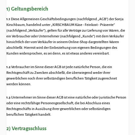
1) Geltungsbereich
1.1
Diese Allgemeinen Geschäftsbedingungen (nachfolgend „AGB“) der Sonja
Kirschbaum, handelnd unter „KIRSCHBAUM Käse - Feinkost - Präsente“
(nachfolgend „Verkäufer"), gelten für alle Verträge zur Lieferung von Waren, die
ein Verbraucher oder Unternehmer (nachfolgend „Kunde“) mit dem Verkäufer
hinsichtlich der vom Verkäufer in seinem Online-Shop dargestellten Waren
abschließt. Hiermit wird der Einbeziehung von eigenen Bedingungen des
Kunden widersprochen, es sei denn, es ist etwas anderes vereinbart.
1.2
Verbraucher im Sinne dieser AGB ist jede natürliche Person, die ein
Rechtsgeschäft zu Zwecken abschließt, die überwiegend weder ihrer
gewerblichen noch ihrer selbständigen beruflichen Tätigkeit zugerechnet
werden können.
1.3
Unternehmer im Sinne dieser AGB ist eine natürliche oder juristische Person
oder eine rechtsfähige Personengesellschaft, die bei Abschluss eines
Rechtsgeschäfts in Ausübung ihrer gewerblichen oder selbständigen
beruflichen Tätigkeit handelt.
2) Vertragsschluss