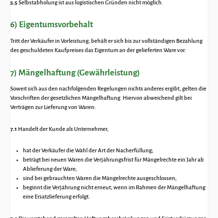
5.5
Selbstabholung ist aus logistischen Gründen nicht möglich.
6) Eigentumsvorbehalt
Tritt der Verkäufer in Vorleistung, behält er sich bis zur vollständigen Bezahlung
des geschuldeten Kaufpreises das Eigentum an der gelieferten Ware vor.
7) Mängelhaftung (Gewährleistung)
Soweit sich aus den nachfolgenden Regelungen nichts anderes ergibt, gelten die
Vorschriften der gesetzlichen Mängelhaftung. Hiervon abweichend gilt bei
Verträgen zur Lieferung von Waren:
7.1
Handelt der Kunde als Unternehmer,
hat der Verkäufer die Wahl der Art der Nacherfüllung;
beträgt bei neuen Waren die Verjährungsfrist für Mängelrechte ein Jahr ab
Ablieferung der Ware;
sind bei gebrauchten Waren die Mängelrechte ausgeschlossen;
beginnt die Verjährung nicht erneut, wenn im Rahmen der Mängelhaftung
eine Ersatzlieferung erfolgt.