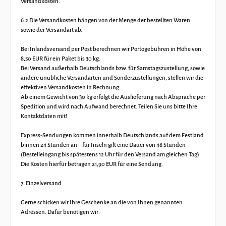
Versandkosten.
6.2 Die Versandkosten hängen von der Menge der bestellten Waren
sowie der Versandart ab.
Bei Inlandsversand per Post berechnen wir Portogebühren in Höhe von
8,50 EUR für ein Paket bis 30 kg.
Bei Versand außerhalb Deutschlands bzw. für Samstagszustellung, sowie
andere unübliche Versandarten und Sonderzustellungen, stellen wir die
effektiven Versandkosten in Rechnung.
Ab einem Gewicht von 30 kg erfolgt die Auslieferung nach Absprache per
Spedition und wird nach Aufwand berechnet. Teilen Sie uns bitte Ihre
Kontaktdaten mit!
Express-Sendungen kommen innerhalb Deutschlands auf dem Festland
binnen 24 Stunden an – für Inseln gilt eine Dauer von 48 Stunden
(Bestelleingang bis spätestens 12 Uhr für den Versand am gleichen Tag).
Die Kosten hierfür betragen 21,90 EUR für eine Sendung.
7. Einzelversand
Gerne schicken wir Ihre Geschenke an die von Ihnen genannten
Adressen. Dafür benötigen wir: