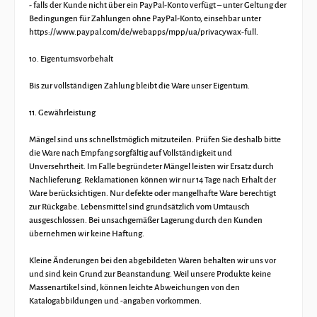
- falls der Kunde nicht über ein PayPal-Konto verfügt – unter Geltung der
Bedingungen für Zahlungen ohne PayPal-Konto, einsehbar unter
https://www.paypal.com/de/webapps/mpp/ua/privacywax-full.
10. Eigentumsvorbehalt
Bis zur vollständigen Zahlung bleibt die Ware unser Eigentum.
11. Gewährleistung
Mängel sind uns schnellstmöglich mitzuteilen. Prüfen Sie deshalb bitte
die Ware nach Empfang sorgfältig auf Vollständigkeit und
Unversehrtheit. Im Falle begründeter Mängel leisten wir Ersatz durch
Nachlieferung. Reklamationen können wir nur 14 Tage nach Erhalt der
Ware berücksichtigen. Nur defekte oder mangelhafte Ware berechtigt
zur Rückgabe. Lebensmittel sind grundsätzlich vom Umtausch
ausgeschlossen. Bei unsachgemäßer Lagerung durch den Kunden
übernehmen wir keine Haftung.
Kleine Änderungen bei den abgebildeten Waren behalten wir uns vor
und sind kein Grund zur Beanstandung. Weil unsere Produkte keine
Massenartikel sind, können leichte Abweichungen von den
Katalogabbildungen und -angaben vorkommen.