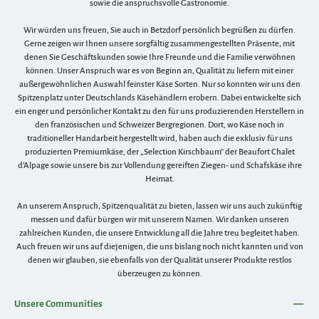
sowie die anspruchsvolle Gastronomie.
Wir würden uns freuen, Sie auch in Betzdorf persönlich begrüßen zu dürfen.
Gerne zeigen wir Ihnen unsere sorgfältig zusammengestellten Präsente, mit
denen Sie Geschäftskunden sowie Ihre Freunde und die Familie verwöhnen
können. Unser Anspruch war es von Beginn an, Qualität zu liefern mit einer
außergewöhnlichen Auswahl feinster Käse Sorten. Nur so konnten wir uns den
Spitzenplatz unter Deutschlands Käsehändlern erobern. Dabei entwickelte sich
ein enger und persönlicher Kontakt zu den für uns produzierenden Herstellern in
den französischen und Schweizer Bergregionen. Dort, wo Käse noch in
traditioneller Handarbeit hergestellt wird, haben auch die exklusiv für uns
produzierten Premiumkäse, der „Selection Kirschbaum“ der Beaufort Chalet
d’Alpage sowie unsere bis zur Vollendung gereiften Ziegen- und Schafskäse ihre
Heimat.
An unserem Anspruch, Spitzenqualität zu bieten, lassen wir uns auch zukünftig
messen und dafür bürgen wir mit unserem Namen. Wir danken unseren
zahlreichen Kunden, die unsere Entwicklung all die Jahre treu begleitet haben.
Auch freuen wir uns auf diejenigen, die uns bislang noch nicht kannten und von
denen wir glauben, sie ebenfalls von der Qualität unserer Produkte restlos
überzeugen zu können.
Unsere Communities