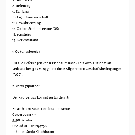
7. Einzelversand
8. Lieferung
9. Zahlung
10. Eigentumsvorbehalt
11. Gewährleistung
12. Online-Streitbeilegung (OS)
13. Sonstiges
14. Gerichtsstand
1. Geltungsbereich
Für alle Lieferungen von Kirschbaum Käse - Feinkost - Präsente an
Verbraucher (§ 13 BGB) gelten diese Allgemeinen Geschäftsbedingungen
(AGB).
2. Vertragspartner
Der Kaufvertrag kommt zustande mit:
Kirschbaum Käse - Feinkost - Präsente
Gewerbepark 9
57518 Betzdorf
USt.-IdNr.: DE147977946
Inhaber: Sonja Kirschbaum