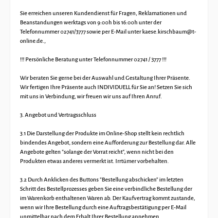
Sie erreichen unseren Kundendienst für Fragen, Reklamationen und
Beanstandungen werktags von 9:00h bis 16:00h unter der
Telefonnummer 02741/3777 sowie per E-Mail unter kaese.kirschbaum@t-
online.de.,
!!! Persönliche Beratung unter Telefonnummer 02741 / 3777 !!!
Wir beraten Sie gerne bei der Auswahl und Gestaltung Ihrer Präsente.
Wir fertigen Ihre Präsente auch INDIVIDUELL für Sie an! Setzen Sie sich
mit uns in Verbindung, wir freuen wir uns auf Ihren Anruf.
3. Angebot und Vertragsschluss
3.1 Die Darstellung der Produkte im Online-Shop stellt kein rechtlich
bindendes Angebot, sondern eine Aufforderung zur Bestellung dar. Alle
Angebote gelten "solange der Vorrat reicht", wenn nicht bei den
Produkten etwas anderes vermerkt ist. Irrtümer vorbehalten.
3.2 Durch Anklicken des Buttons "Bestellung abschicken" im letzten
Schritt des Bestellprozesses geben Sie eine verbindliche Bestellung der
im Warenkorb enthaltenen Waren ab. Der Kaufvertrag kommt zustande,
wenn wir Ihre Bestellung durch eine Auftragsbestätigung per E-Mail
unmittelbar nach dem Erhalt Ihrer Bestellung annehmen.