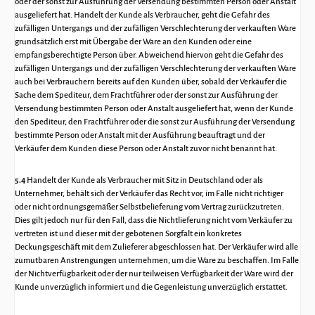
oder der sonst zur Ausführung der Versendung bestimmten Person oder Anstalt
ausgeliefert hat. Handelt der Kunde als Verbraucher, geht die Gefahr des
zufälligen Untergangs und der zufälligen Verschlechterung der verkauften Ware
grundsätzlich erst mit Übergabe der Ware an den Kunden oder eine
empfangsberechtigte Person über. Abweichend hiervon geht die Gefahr des
zufälligen Untergangs und der zufälligen Verschlechterung der verkauften Ware
auch bei Verbrauchern bereits auf den Kunden über, sobald der Verkäufer die
Sache dem Spediteur, dem Frachtführer oder der sonst zur Ausführung der
Versendung bestimmten Person oder Anstalt ausgeliefert hat, wenn der Kunde
den Spediteur, den Frachtführer oder die sonst zur Ausführung der Versendung
bestimmte Person oder Anstalt mit der Ausführung beauftragt und der
Verkäufer dem Kunden diese Person oder Anstalt zuvor nicht benannt hat.
5.4
Handelt der Kunde als Verbraucher mit Sitz in Deutschland oder als
Unternehmer, behält sich der Verkäufer das Recht vor, im Falle nicht richtiger
oder nicht ordnungsgemäßer Selbstbelieferung vom Vertrag zurückzutreten.
Dies gilt jedoch nur für den Fall, dass die Nichtlieferung nicht vom Verkäufer zu
vertreten ist und dieser mit der gebotenen Sorgfalt ein konkretes
Deckungsgeschäft mit dem Zulieferer abgeschlossen hat. Der Verkäufer wird alle
zumutbaren Anstrengungen unternehmen, um die Ware zu beschaffen. Im Falle
der Nichtverfügbarkeit oder der nur teilweisen Verfügbarkeit der Ware wird der
Kunde unverzüglich informiert und die Gegenleistung unverzüglich erstattet.