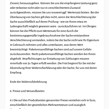
Zinsen) herauszugeben. Können Sie uns die empfangene Leistung ganz
oder teilweise nicht oder nur in verschlechtertem Zustand
zurückgewähren, müssen Sie uns insoweit ggf. Wertersatz leisten. Bei der
Überlassung von Sachen gilt dies nicht, wenn die Verschlechterung der
Sache ausschließlich auf deren Prüfung - wie sie Ihnen etwa im
Ladengeschäft möglich gewesen wäre - zurückzuführen ist. Im Übrigen
können Sie die Pflicht zum Wertersatz für eine durch die
bestimmungsgemäße Ingebrauchnahme der Sache entstandene
Verschlechterung vermeiden, indem Sie die Sache nicht wie Ihr Eigentum
in Gebrauch nehmen und alles unterlassen, was deren Wert
beeinträchtigt. Paketversandfähige Sachen sind auf unsere Gefahr
zurückzusenden. Nicht paketversandfähige Sachen werden bei Ihnen
abgeholt. Verpflichtungen zur Erstattung von Zahlungen müssen
innerhalb von 30 Tagen erfüllt werden. Die Frist beginnt für Sie mit der
Absendung Ihrer Widerrufserklärung oder der Sache, für uns mit deren
Empfang.
Ende der Widerrufsbelehrung
6. Preise und Versandkosten
6.1 Die auf den Produktseiten genannten Preise verstehen sich in Euro,
einschließlich der gesetzlichen Mehrwertsteuer und zuzüglich