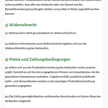
werden können. Insbesondere hat der Kunde bei dem Einsatz von SPAM-Filtern
sicherzustellen, dass alle vom Verkäufer oder von diesem mit der
Bestellabwicklung beauftragten Dritten versandten E-Mails zugestellt werden
können.
3) Widerrufsrecht
3.1
Verbrauchern steht grundsätzlich ein Widerrufsrecht zu.
3.2
Nähere Informationen zum Widerrufsrecht ergeben sich aus der
Widerrufsbelehrung des Verkäufers.
4) Preise und Zahlungsbedingungen
4.1
Sofern sich aus der Produktbeschreibung des Verkäufers nichts anderes
ergibt, handelt es sich bei den angegebenen Preisen um Gesamtpreise, die die
gesetzliche Umsatzsteuer enthalten. Gegebenenfalls zusätzlich anfallende
Liefer- und Versandkosten werden in der jeweiligen Produktbeschreibung
gesondert angegeben.
4.2
Die Zahlungsmöglichkeit/en wird/werden dem Kunden im Online-Shop des
Verkäufers mitgeteilt.