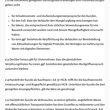
7.2
Die vorstehend geregelten Haftungsbeschränkungen und Fristverkürzungen
gelten nicht
für Schadensersatz- und Aufwendungsersatzansprüche des Kunden,
für den Fall, dass der Verkäufer den Mangel arglistig verschwiegen hat,
für Waren, die entsprechend ihrer üblichen Verwendungsweise für ein
Bauwerk verwendet worden sind und dessen Mangelhaftigkeit verursacht
haben,
für eine ggf. bestehende Verpflichtung des Verkäufers zur Bereitstellung
von Aktualisierungen für digitale Produkte, bei Verträgen zur Lieferung von
Waren mit digitalen Elementen.
7.3
Darüber hinaus gilt für Unternehmer, dass die gesetzlichen
Verjährungsfristen für einen ggf. bestehenden gesetzlichen Rückgriffsanspruch
unberührt bleiben.
7.4
Handelt der Kunde als Kaufmann i.S.d. § 1 HGB, trifft ihn die kaufmännische
Untersuchungs- und Rügepflicht gemäß § 377 HGB. Unterlässt der Kunde die dort
geregelten Anzeigepflichten, gilt die Ware als genehmigt.
7.5
Handelt der Kunde als Verbraucher, so wird er gebeten, angelieferte Waren
mit offensichtlichen Transportschäden bei dem Zusteller zu reklamieren und den
Verkäufer hiervon in Kenntnis zu setzen. Kommt der Kunde dem nicht nach, hat