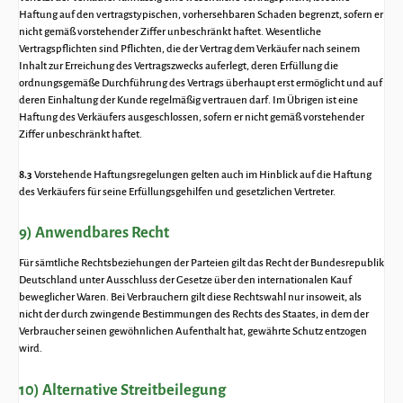
Haftung auf den vertragstypischen, vorhersehbaren Schaden begrenzt, sofern er
nicht gemäß vorstehender Ziffer unbeschränkt haftet. Wesentliche
Vertragspflichten sind Pflichten, die der Vertrag dem Verkäufer nach seinem
Inhalt zur Erreichung des Vertragszwecks auferlegt, deren Erfüllung die
ordnungsgemäße Durchführung des Vertrags überhaupt erst ermöglicht und auf
deren Einhaltung der Kunde regelmäßig vertrauen darf. Im Übrigen ist eine
Haftung des Verkäufers ausgeschlossen, sofern er nicht gemäß vorstehender
Ziffer unbeschränkt haftet.
8.3
Vorstehende Haftungsregelungen gelten auch im Hinblick auf die Haftung
des Verkäufers für seine Erfüllungsgehilfen und gesetzlichen Vertreter.
9) Anwendbares Recht
Für sämtliche Rechtsbeziehungen der Parteien gilt das Recht der Bundesrepublik
Deutschland unter Ausschluss der Gesetze über den internationalen Kauf
beweglicher Waren. Bei Verbrauchern gilt diese Rechtswahl nur insoweit, als
nicht der durch zwingende Bestimmungen des Rechts des Staates, in dem der
Verbraucher seinen gewöhnlichen Aufenthalt hat, gewährte Schutz entzogen
wird.
10) Alternative Streitbeilegung