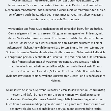
Wochenmarkt an. Heute werden wir von der Gourmet-Zeitschrift „Der
Feinschmecker“ als einer der besten Käsehändler in Deutschland empfohlen.
Neben unseren Stammkunden, mit denen wir uns seit Jahren verbunden fühlen,
beliefern wir auch die Kunden des Feinschmecker-Gourmet-Shop-Magazins
sowie die anspruchsvolle Gastronomie.
Wir würden uns freuen, Sie auch in Betzdorf persönlich begrüßen zu dürfen.
Gerne zeigen wir Ihnen unsere sorgfältig zusammengestellten Präsente, mit
denen Sie Geschäftskunden sowie Ihre Freunde und die Familie verwöhnen
können. Unser Anspruch war es von Beginn an, Qualität zu liefern mit einer
außergewöhnlichen Auswahl feinster Käse Sorten. Nur so konnten wir uns den
Spitzenplatz unter Deutschlands Käsehändlern erobern. Dabei entwickelte sich
ein enger und persönlicher Kontakt zu den für uns produzierenden Herstellern in
den französischen und Schweizer Bergregionen. Dort, wo Käse noch in
traditioneller Handarbeit hergestellt wird, haben auch die exklusiv für uns
produzierten Premiumkäse, der „Selection Kirschbaum“ der Beaufort Chalet
d’Alpage sowie unsere bis zur Vollendung gereiften Ziegen- und Schafskäse ihre
Heimat.
An unserem Anspruch, Spitzenqualität zu bieten, lassen wir uns auch zukünftig
messen und dafür bürgen wir mit unserem Namen. Wir danken unseren
zahlreichen Kunden, die unsere Entwicklung all die Jahre treu begleitet haben.
Auch freuen wir uns auf diejenigen, die uns bislang noch nicht kannten und von
denen wir glauben, sie ebenfalls von der Qualität unserer Produkte restlos