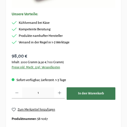
Unsere Vorteile:
Kühlversand bei Käse
Kompetente Beratung
Produkte namhafter Hersteller
Versand in der Regel in 1-3 Werktage
Regulärer Preis:
98,00 €
Inhalt:
2000 Gramm
(4,90 € / 100 Gramm)
Preise inkl. MwSt. zzgl. Versandkosten
Sofort verfügbar, Lieferzeit: 1-3 Tage
Produkt Anzahl: Gib den gewünschten Wert ein oder benutze die Schaltflächen um die Anz
In den Warenkorb
Zum Merkzettel hinzufügen
Produktnummer:
58-1067