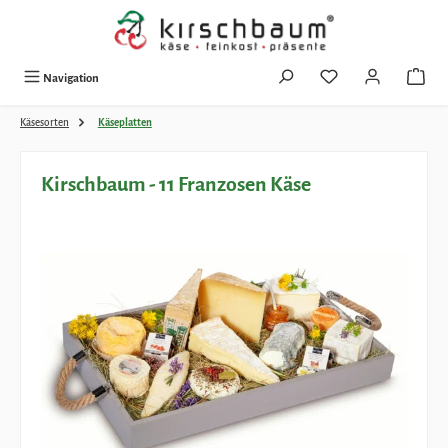
Zum Hauptinhalt springen
Navigation
Käsesorten
Käseplatten
Kirschbaum - 11 Franzosen Käse
Bildergalerie überspringen