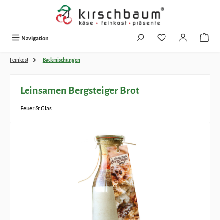
Zum Hauptinhalt springen
Navigation
Feinkost
Backmischungen
Leinsamen Bergsteiger Brot
Feuer & Glas
Bildergalerie überspringen