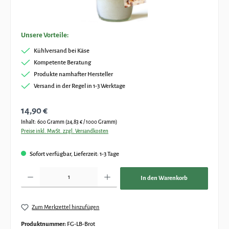
Unsere Vorteile:
Kühlversand bei Käse
Kompetente Beratung
Produkte namhafter Hersteller
Versand in der Regel in 1-3 Werktage
Regulärer Preis:
14,90 €
Inhalt:
600 Gramm
(24,83 € / 1000 Gramm)
Preise inkl. MwSt. zzgl. Versandkosten
Sofort verfügbar, Lieferzeit: 1-3 Tage
Produkt Anzahl: Gib den gewünschten Wert ein oder benutze die Schaltflächen um die Anz
In den Warenkorb
Zum Merkzettel hinzufügen
Produktnummer:
FG-LB-Brot