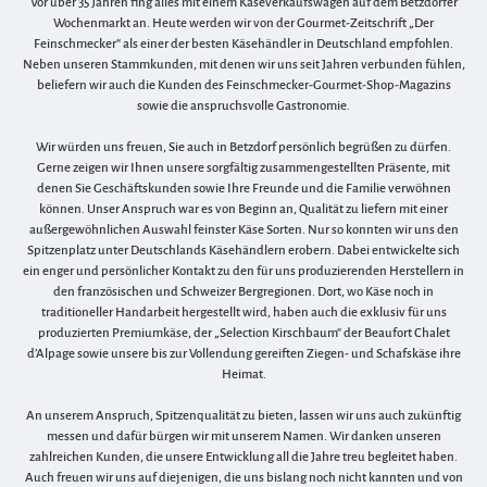
Vor über 35 Jahren fing alles mit einem Käseverkaufswagen auf dem Betzdorfer
Wochenmarkt an. Heute werden wir von der Gourmet-Zeitschrift „Der
Feinschmecker“ als einer der besten Käsehändler in Deutschland empfohlen.
Neben unseren Stammkunden, mit denen wir uns seit Jahren verbunden fühlen,
beliefern wir auch die Kunden des Feinschmecker-Gourmet-Shop-Magazins
sowie die anspruchsvolle Gastronomie.
Wir würden uns freuen, Sie auch in Betzdorf persönlich begrüßen zu dürfen.
Gerne zeigen wir Ihnen unsere sorgfältig zusammengestellten Präsente, mit
denen Sie Geschäftskunden sowie Ihre Freunde und die Familie verwöhnen
können. Unser Anspruch war es von Beginn an, Qualität zu liefern mit einer
außergewöhnlichen Auswahl feinster Käse Sorten. Nur so konnten wir uns den
Spitzenplatz unter Deutschlands Käsehändlern erobern. Dabei entwickelte sich
ein enger und persönlicher Kontakt zu den für uns produzierenden Herstellern in
den französischen und Schweizer Bergregionen. Dort, wo Käse noch in
traditioneller Handarbeit hergestellt wird, haben auch die exklusiv für uns
produzierten Premiumkäse, der „Selection Kirschbaum“ der Beaufort Chalet
d’Alpage sowie unsere bis zur Vollendung gereiften Ziegen- und Schafskäse ihre
Heimat.
An unserem Anspruch, Spitzenqualität zu bieten, lassen wir uns auch zukünftig
messen und dafür bürgen wir mit unserem Namen. Wir danken unseren
zahlreichen Kunden, die unsere Entwicklung all die Jahre treu begleitet haben.
Auch freuen wir uns auf diejenigen, die uns bislang noch nicht kannten und von