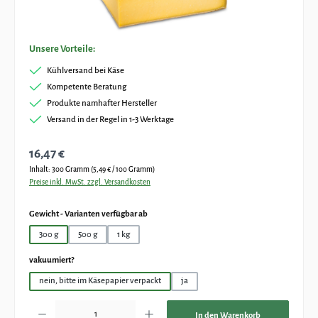
Unsere Vorteile:
Kühlversand bei Käse
Kompetente Beratung
Produkte namhafter Hersteller
Versand in der Regel in 1-3 Werktage
Regulärer Preis:
16,47 €
Inhalt:
300 Gramm
(5,49 € / 100 Gramm)
Preise inkl. MwSt. zzgl. Versandkosten
auswählen
Gewicht - Varianten verfügbar ab
300 g
500 g
1 kg
auswählen
vakuumiert?
nein, bitte im Käsepapier verpackt
ja
Produkt Anzahl: Gib den gewünschten Wert ein oder benutze die Schaltflächen um die Anz
In den Warenkorb