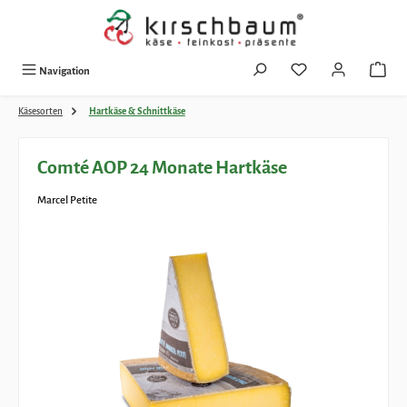
Zum Hauptinhalt springen
Navigation
Käsesorten
Hartkäse & Schnittkäse
Comté AOP 24 Monate Hartkäse
Marcel Petite
Bildergalerie überspringen