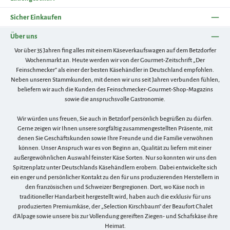
Sicher Einkaufen
Über uns
Vor über 35 Jahren fing alles mit einem Käseverkaufswagen auf dem Betzdorfer
Wochenmarkt an. Heute werden wir von der Gourmet-Zeitschrift „Der
Feinschmecker“ als einer der besten Käsehändler in Deutschland empfohlen.
Neben unseren Stammkunden, mit denen wir uns seit Jahren verbunden fühlen,
beliefern wir auch die Kunden des Feinschmecker-Gourmet-Shop-Magazins
sowie die anspruchsvolle Gastronomie.
Wir würden uns freuen, Sie auch in Betzdorf persönlich begrüßen zu dürfen.
Gerne zeigen wir Ihnen unsere sorgfältig zusammengestellten Präsente, mit
denen Sie Geschäftskunden sowie Ihre Freunde und die Familie verwöhnen
können. Unser Anspruch war es von Beginn an, Qualität zu liefern mit einer
außergewöhnlichen Auswahl feinster Käse Sorten. Nur so konnten wir uns den
Spitzenplatz unter Deutschlands Käsehändlern erobern. Dabei entwickelte sich
ein enger und persönlicher Kontakt zu den für uns produzierenden Herstellern in
den französischen und Schweizer Bergregionen. Dort, wo Käse noch in
traditioneller Handarbeit hergestellt wird, haben auch die exklusiv für uns
produzierten Premiumkäse, der „Selection Kirschbaum“ der Beaufort Chalet
d’Alpage sowie unsere bis zur Vollendung gereiften Ziegen- und Schafskäse ihre
Heimat.