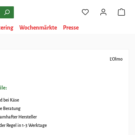
tering
Wochenmärkte
Presse
L'Olmo
ile:
d bei Käse
e Beratung
amhafter Hersteller
der Regel in 1-3 Werktage