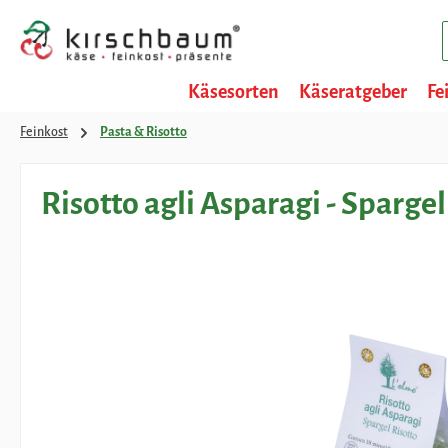
 Hauptinhalt springen
Zur Suche springen
Zur Hauptnavigation springen
Käsesorten
Käseratgeber
Fe
Feinkost
Pasta & Risotto
Risotto agli Asparagi - Spargel
Bildergalerie überspringen