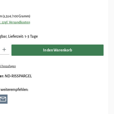
:
mm
(2,32 € / 100 Gramm)
. zzgl. Versandkosten
bar, Lieferzeit: 1-3 Tage
Gib den gewünschten Wert ein oder benutze die Schaltflächen um die Anzahl zu e
In den Warenkorb
l hinzufügen
er:
ND-RISSPARGEL
 weiterempfehlen: