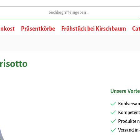
inkost
Präsentkörbe
Frühstück bei Kirschbaum
Ca
risotto
Unsere Vorte
Kühlversan
Kompetent
Produkte n
Versand in 