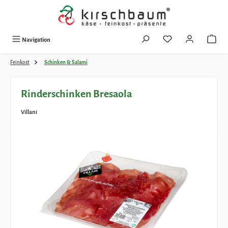
Zum Hauptinhalt springen
Navigation
Feinkost
Schinken & Salami
Rinderschinken Bresaola
Villani
Bildergalerie überspringen