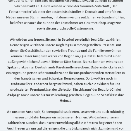
Vor über 35 Jahren fing alles mit einem Käseverkaufswagen auf dem Betzdorfer
Wochenmarkt an. Heute werden wir von der Gourmet-Zeitschrift „Der
Feinschmecker“ als einer der besten Käsehändler in Deutschland empfohlen.
Neben unseren Stammkunden, mit denen wir uns seit Jahren verbunden fühlen,
beliefern wir auch die Kunden des Feinschmecker-Gourmet-Shop-Magazins
sowie die anspruchsvolle Gastronomie.
Wir würden uns freuen, Sie auch in Betzdorf persönlich begrüßen zu dürfen.
Gerne zeigen wir Ihnen unsere sorgfältig zusammengestellten Präsente, mit
denen Sie Geschäftskunden sowie Ihre Freunde und die Familie verwöhnen
können. Unser Anspruch war es von Beginn an, Qualität zu liefern mit einer
außergewöhnlichen Auswahl feinster Käse Sorten. Nur so konnten wir uns den
Spitzenplatz unter Deutschlands Käsehändlern erobern. Dabei entwickelte sich
ein enger und persönlicher Kontakt zu den für uns produzierenden Herstellern in
den französischen und Schweizer Bergregionen. Dort, wo Käse noch in
traditioneller Handarbeit hergestellt wird, haben auch die exklusiv für uns
produzierten Premiumkäse, der „Selection Kirschbaum“ der Beaufort Chalet
d’Alpage sowie unsere bis zur Vollendung gereiften Ziegen- und Schafskäse ihre
Heimat.
An unserem Anspruch, Spitzenqualität zu bieten, lassen wir uns auch zukünftig
messen und dafür bürgen wir mit unserem Namen. Wir danken unseren
zahlreichen Kunden, die unsere Entwicklung all die Jahre treu begleitet haben.
Auch freuen wir uns auf diejenigen, die uns bislang noch nicht kannten und von