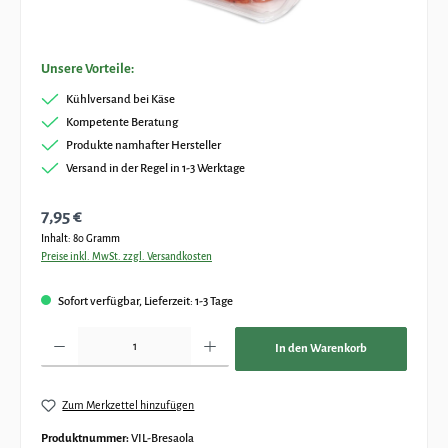
Unsere Vorteile:
Kühlversand bei Käse
Kompetente Beratung
Produkte namhafter Hersteller
Versand in der Regel in 1-3 Werktage
Regulärer Preis:
7,95 €
Inhalt:
80 Gramm
Preise inkl. MwSt. zzgl. Versandkosten
Sofort verfügbar, Lieferzeit: 1-3 Tage
Produkt Anzahl: Gib den gewünschten Wert ein oder benutze die Schaltflächen um die Anz
In den Warenkorb
Zum Merkzettel hinzufügen
Produktnummer:
VIL-Bresaola